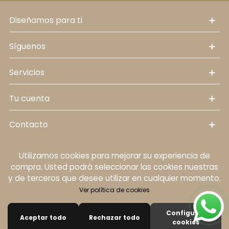
diseñamos para ti
síguenos
servicios
tu cuenta
contacto
Utilizamos cookies para mejorar su experiencia de
Política de cookies
Aviso legal
Política de
compra. Usted podrá seleccionar las cookies nuestras
protección de datos personales
Términos y
y de terceros que desee utilizar en cualquier momento.
condiciones
Ver política de cookies
© 2024 Diseño de Mobelstore.
Configurar
Aceptar todo
Rechazar todo
0
cookies