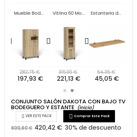
Mueble televisión Mod.DAKOTA 2 Puertas y 2 Cajones 160 cm.
Mueble Bodeguero Salon Mod.DAKOTA 80 cm.
Vitrina 60 Mod.DAKOTA
Estanteria de Pared Mod.DAKOTA 140 cm.
€
282,75 €
315,90 €
64,35 €
 €
197,93 €
221,13 €
45,05 €
CONJUNTO SALÓN DAKOTA CON BAJO TV
BODEGUERO Y ESTANTE
(inicio)


VER ESTE PACK
Comprar Este Pack
420,42 €
30% de descuento
600,60 €