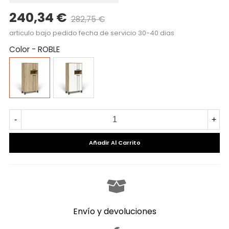
240,34 €
282,75 €
Precio reducido
-15%
articulo bajo pedido fecha de servicio 30-40 dias
Color
-
ROBLE
ROBLE
ROBLE
BLANCO
-
+
Añadir Al Carrito
Envío y devoluciones