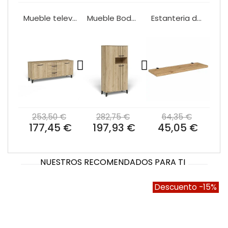
Mueble televisión Mod.DAKOTA 2 Puertas y 2 Cajones 160 cm.
Mueble Bodeguero Salon Mod.DAKOTA 80 cm.
Estanteria de Pared Mod.DAKOTA 140 cm.
253,50 €
282,75 €
64,35 €
177,45 €
197,93 €
45,05 €
NUESTROS RECOMENDADOS PARA TI
Descuento
-15%