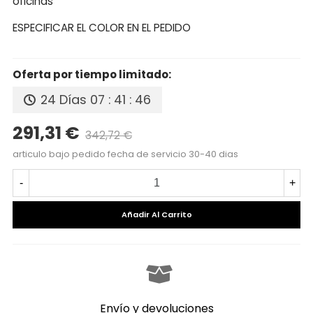
oficinas
ESPECIFICAR EL COLOR EN EL PEDIDO
Oferta por tiempo limitado:
24 Días
07 : 41 : 45
291,31 €
342,72 €
Precio reducido
-15%
articulo bajo pedido fecha de servicio 30-40 dias
-
+
Añadir Al Carrito
Envío y devoluciones