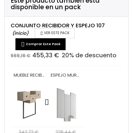
Este producto también está
disponible en un pack
CONJUNTO RECIBIDOR Y ESPEJO 107
(inicio)

VER ESTE PACK

Comprar Este Pack
455,33 €
20% de descuento
569,16 €
MUEBLE RECIBIDOR 2 PUERTAS Y CAJÓN VA1015
ESPEJO MURAL VA2013
342,72 €
226,44 €