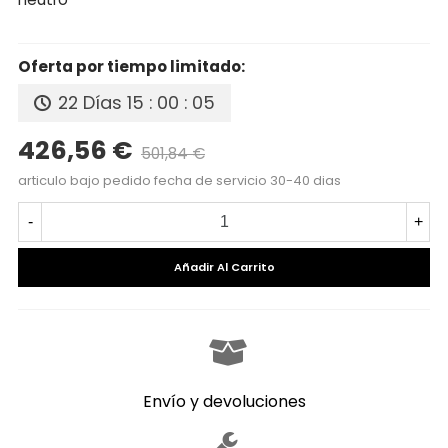
Oferta por tiempo limitado:
22 Días
15 : 00 : 04
426,56 €
501,84 €
Precio reducido
-15%
articulo bajo pedido fecha de servicio 30-40 dias
-
+
Añadir Al Carrito
Envío y devoluciones