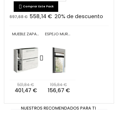

Comprar Este Pack
558,14 €
20% de descuento
697,68 €
MUEBLE ZAPATERO 2 PTAS. ABATIBLES VA4002
ESPEJO MURAL VA2001
501,84 €
195,84 €
401,47 €
156,67 €
NUESTROS RECOMENDADOS PARA TI