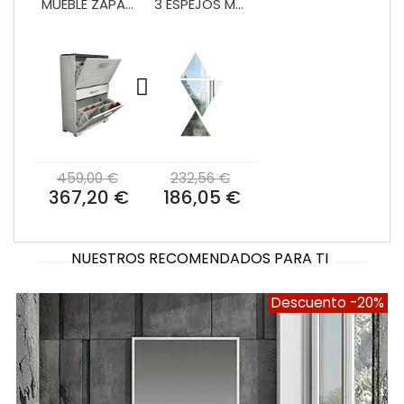
MUEBLE ZAPATERO 2 PTAS. ABATIBLES Y CAJÓN VA4004
3 ESPEJOS MURAL VA2002
459,00 €
232,56 €
367,20 €
186,05 €
NUESTROS RECOMENDADOS PARA TI
Descuento
-20%