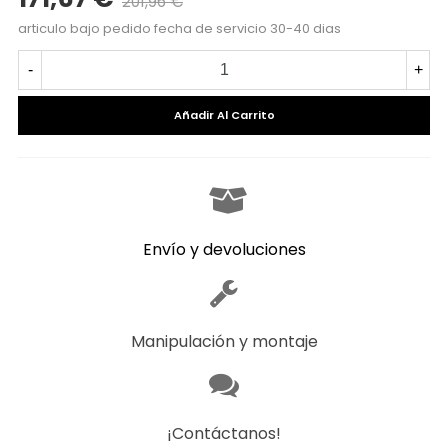
201,96 €
Precio reducido
-15%
articulo bajo pedido fecha de servicio 30-40 dias
-
+
Añadir Al Carrito
Envío y devoluciones
Manipulación y montaje
¡Contáctanos!