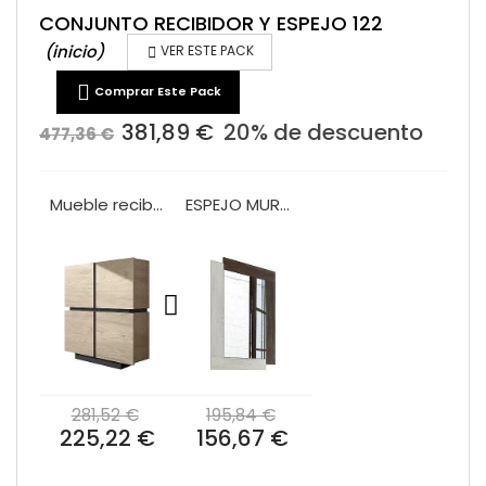
CONJUNTO RECIBIDOR Y ESPEJO 122
(inicio)

VER ESTE PACK

Comprar Este Pack
381,89 €
20% de descuento
477,36 €
Mueble recibidor 4 puertas VA1005
ESPEJO MURAL VA2007
281,52 €
195,84 €
225,22 €
156,67 €