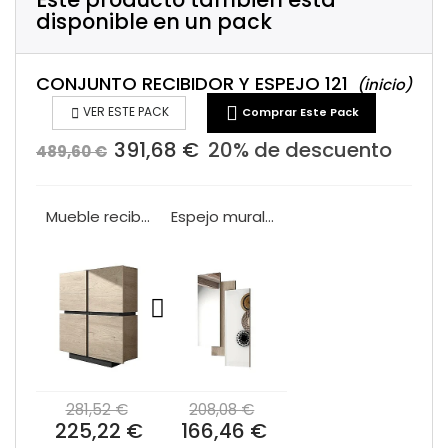
disponible en un pack
CONJUNTO RECIBIDOR Y ESPEJO 121
(inicio)


VER ESTE PACK
Comprar Este Pack
391,68 €
20% de descuento
489,60 €
Mueble recibidor 4 puertas VA1005
Espejo mural VA2020
281,52 €
208,08 €
225,22 €
166,46 €