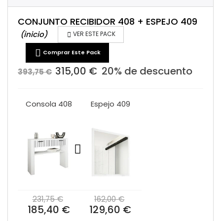
CONJUNTO RECIBIDOR 408 + ESPEJO 409
(inicio)

VER ESTE PACK

Comprar Este Pack
315,00 €
20% de descuento
393,75 €
Consola 408
Espejo 409
231,75 €
162,00 €
185,40 €
129,60 €