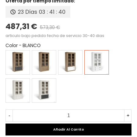
Oferta por tiempo limitado:
23 Días
03 : 41 : 39
487,31 €
573,30 €
Precio reducido
-15%
articulo bajo pedido fecha de servicio 30-40 dias
Color
-
BLANCO
CAMBRIAN/PIZARRA
CAMBRIAN
CAMBRIAN/BLANCO
BLANCO
TIBET
TIBET/PIZARRA
-
+
Añadir Al Carrito