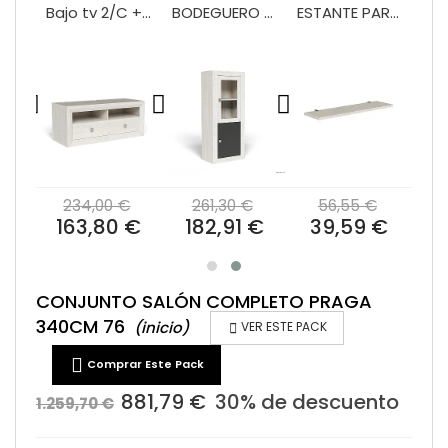
VITRINA 2/P + 2/C 100 MOD.PRAGA
Bajo tv 2/C + hueco 120 Praga
BODEGUERO 60 CM MOD.PRAGA
ESTANTE PARED 120 PRAGA/BALI
€
234,00 €
261,30 €
56,55 €
 €
163,80 €
182,91 €
39,59 €
CONJUNTO SALÓN COMPLETO PRAGA
340CM 76
(inicio)

VER ESTE PACK

Comprar Este Pack
881,79 €
30% de descuento
1.259,70 €