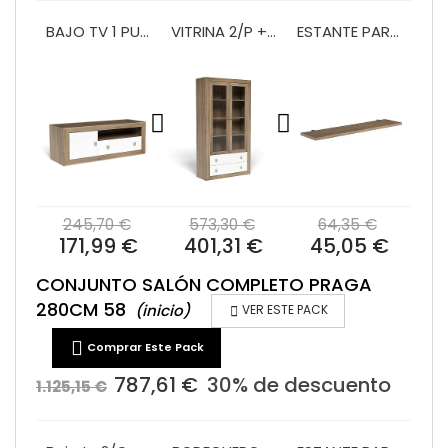
BAJO TV 1 PUERTA Y 1 CAJON 140 CM MOD.PRAGA
VITRINA 2/P + 2/C 100 MOD.PRAGA
ESTANTE PARED 140 PRAGA/BALI
245,70 €
573,30 €
64,35 €
171,99 €
401,31 €
45,05 €
CONJUNTO SALÓN COMPLETO PRAGA
280CM 58
(inicio)

VER ESTE PACK

Comprar Este Pack
787,61 €
30% de descuento
1.125,15 €