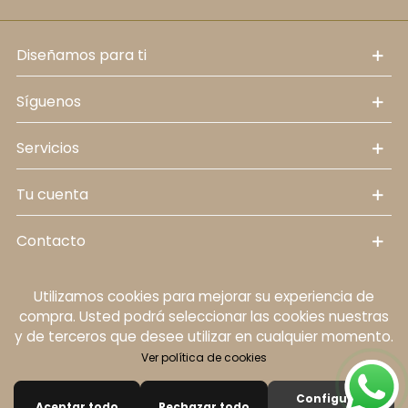
diseñamos para ti
síguenos
servicios
tu cuenta
contacto
Utilizamos cookies para mejorar su experiencia de
Política de cookies
Aviso legal
Política de
compra. Usted podrá seleccionar las cookies nuestras
protección de datos personales
Términos y
y de terceros que desee utilizar en cualquier momento.
condiciones
Ver política de cookies
© 2024 Diseño de Mobelstore.
Configurar
Aceptar todo
Rechazar todo