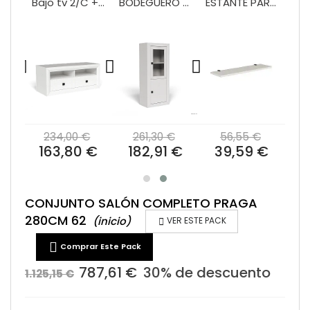
VITRINA 2/P + 2/C 100 MOD.PRAGA
Bajo tv 2/C + hueco 120 Praga
BODEGUERO 60 CM MOD.PRAGA
ESTANTE PARED 120 PRAGA/BALI
€
234,00 €
261,30 €
56,55 €
 €
163,80 €
182,91 €
39,59 €
CONJUNTO SALÓN COMPLETO PRAGA
280CM 62
(inicio)

VER ESTE PACK

Comprar Este Pack
787,61 €
30% de descuento
1.125,15 €