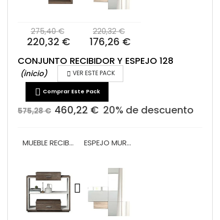
275,40 €
220,32 €
220,32 €
176,26 €
CONJUNTO RECIBIDOR Y ESPEJO 128
(inicio)

VER ESTE PACK

Comprar Este Pack
460,22 €
20% de descuento
575,28 €
MUEBLE RECIBIDOR 2 CAJONES VA1016
ESPEJO MURAL VA2004