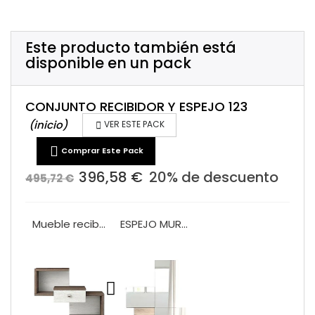
Este producto también está
disponible en un pack
CONJUNTO RECIBIDOR Y ESPEJO 123
(inicio)

VER ESTE PACK

Comprar Este Pack
396,58 €
20% de descuento
495,72 €
Mueble recibidor un cajon VA1008
ESPEJO MURAL VA2004