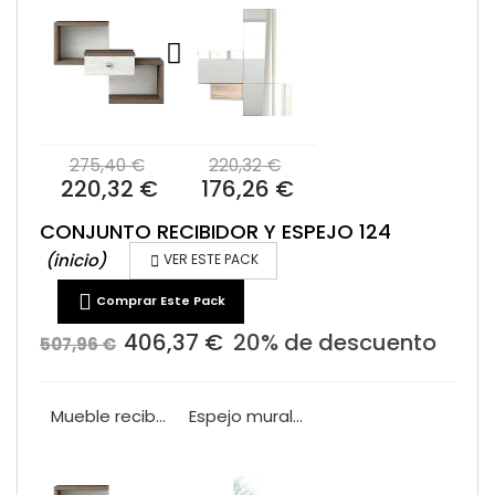
275,40 €
220,32 €
220,32 €
176,26 €
CONJUNTO RECIBIDOR Y ESPEJO 124
(inicio)

VER ESTE PACK

Comprar Este Pack
406,37 €
20% de descuento
507,96 €
Mueble recibidor un cajon VA1008
Espejo mural VA2011