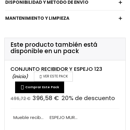
DISPONIBILIDAD Y MÉTODO DE ENVÍO
MANTENIMIENTO Y LIMPIEZA
Este producto también está
disponible en un pack
CONJUNTO RECIBIDOR Y ESPEJO 123
(inicio)

VER ESTE PACK

Comprar Este Pack
396,58 €
20% de descuento
495,72 €
Mueble recibidor un cajon VA1008
ESPEJO MURAL VA2004