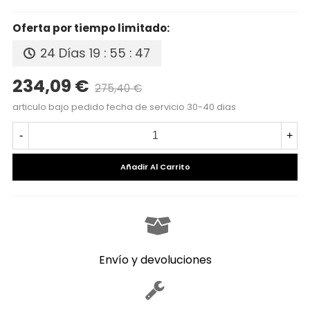
Oferta por tiempo limitado:
24 Días
19 : 55 : 47
234,09 €
275,40 €
Precio reducido
-15%
articulo bajo pedido fecha de servicio 30-40 dias
-
+
Añadir Al Carrito
Envío y devoluciones