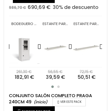
690,69 €
30% de descuento
986,70 €
VITRINA 1 PUERTA Y 2 CAJONES 60 CM MOD.PRAGA
BODEGUERO 60 CM MOD.PRAGA
ESTANTE PARED 120 PRAGA/BALI
ESTANTE PARED 180 PRAGA/BALI
€
261,30 €
56,55 €
72,15 €
2
 €
182,91 €
39,59 €
50,51 €
1
CONJUNTO SALÓN COMPLETO PRAGA
240CM 49
(inicio)

VER ESTE PACK
Comprar Este Pack