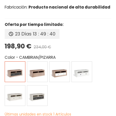
Fabricación:
Producto nacional de alta durabilidad
Oferta por tiempo limitado:
23 Días
13 : 49 : 39
198,90 €
234,00 €
Precio reducido
-15%
Color
-
CAMBRIAN/PIZARRA
CAMBRIAN/PIZARRA
CAMBRIAN
CAMBRIAN/BLANCO
BLANCO
TIBET
TIBET/PIZARRA
Últimas unidades en stock
1 Artículos