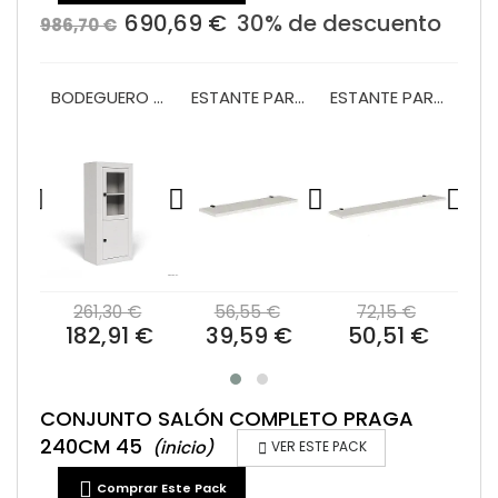
690,69 €
30% de descuento
986,70 €
VITRINA 1 PUERTA Y 2 CAJONES 60 CM MOD.PRAGA
BODEGUERO 60 CM MOD.PRAGA
ESTANTE PARED 120 PRAGA/BALI
ESTANTE PARED 180 PRAGA/BALI
€
261,30 €
56,55 €
72,15 €
2
 €
182,91 €
39,59 €
50,51 €
1
CONJUNTO SALÓN COMPLETO PRAGA
240CM 45
(inicio)

VER ESTE PACK

Comprar Este Pack