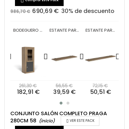

690,69 €
30% de descuento
986,70 €
VITRINA 1 PUERTA Y 2 CAJONES 60 CM MOD.PRAGA
BODEGUERO 60 CM MOD.PRAGA
ESTANTE PARED 120 PRAGA/BALI
ESTANTE PARED 180 PRAGA/BALI
€
261,30 €
56,55 €
72,15 €
2
 €
182,91 €
39,59 €
50,51 €
1
CONJUNTO SALÓN COMPLETO PRAGA
280CM 58
(inicio)

VER ESTE PACK