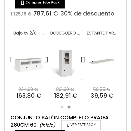

Comprar Este Pack
787,61 €
30% de descuento
1.125,15 €
VITRINA 2/P + 2/C 100 MOD.PRAGA
Bajo tv 2/C + hueco 120 Praga
BODEGUERO 60 CM MOD.PRAGA
ESTANTE PARED 120 PRAGA/BALI
€
234,00 €
261,30 €
56,55 €
 €
163,80 €
182,91 €
39,59 €
CONJUNTO SALÓN COMPLETO PRAGA
280CM 60
(inicio)

VER ESTE PACK