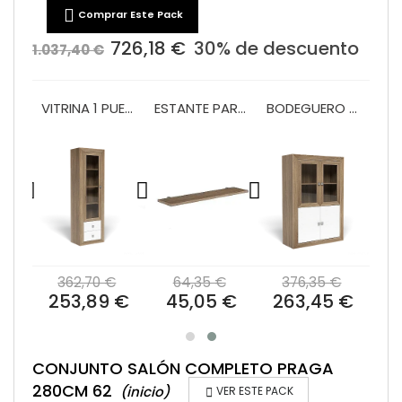

Comprar Este Pack
726,18 €
30% de descuento
1.037,40 €
Bajo tv 2/C + hueco 120 Praga
VITRINA 1 PUERTA Y 2 CAJONES 60 CM MOD.PRAGA
ESTANTE PARED 140 PRAGA/BALI
BODEGUERO 100 CM MOD.PRAGA
€
362,70 €
64,35 €
376,35 €
 €
253,89 €
45,05 €
263,45 €
CONJUNTO SALÓN COMPLETO PRAGA
280CM 62
(inicio)

VER ESTE PACK