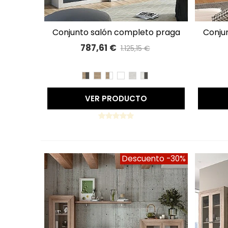
conjunto salón completo praga
conjunto salón completo praga
A LISTA DE DESEOS
280cm 62
787,61 €
1.125,15 €
Precio reducido
-30%
CAMBRIAN/PIZARRA
CAMBRIAN
CAMBRIAN/BLANCO
BLANCO
TIBET
TIBET/PIZARRA
VER PRODUCTO
Descuento
-30%