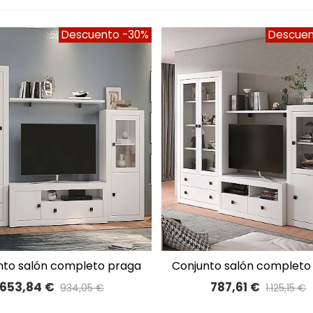
Descuento
-30%
Descue
conjunto salón completo praga
A LISTA DE DESEOS
A LISTA DE DESEOS
260cm 54
280cm 58
653,84 €
787,61 €
934,05 €
1.125,15 €
Precio reducido
-30%
Precio reducido
-30