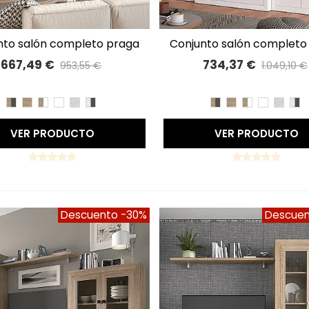
conjunto salón completo praga
A LISTA DE DESEOS
A LISTA DE DESEOS
287cm 63
300cm 69
667,49 €
734,37 €
953,55 €
1.049,10 €
Precio reducido
-30%
Precio reducido
-30
CAMBRIAN/PIZARRA
CAMBRIAN
CAMBRIAN/BLANCO
BLANCO
TIBET
TIBET/PIZARRA
CAMBRIAN/PIZARR
CAMBRIAN
CAMBRIAN/
BLANCO
TIBET
TI
VER PRODUCTO
VER PRODUCTO
Descuento
-30%
Descue