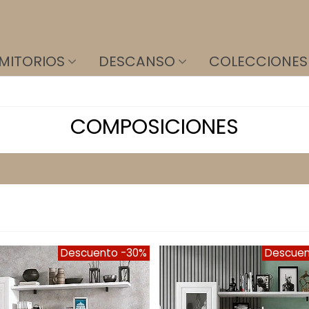
MITORIOS
DESCANSO
COLECCIONES
COMPOSICIONES
Descuento
-30%
Descue