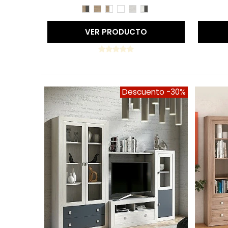
CAMBRIAN/PIZARRA
CAMBRIAN
CAMBRIAN/BLANCO
BLANCO
TIBET
TIBET/PIZARRA
VER PRODUCTO
Descuento
-30%