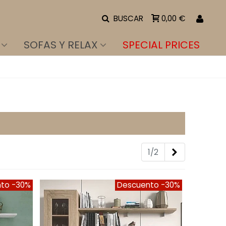
BUSCAR
0,00 €
SOFAS Y RELAX
SPECIAL PRICES
Siguiente
1/2
nto
-30%
Descuento
-30%