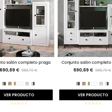
conjunto salón completo praga
A LISTA DE DESEOS
A LISTA DE DESEOS
240cm 44
240cm 45
690,69 €
690,69 €
986,70 €
986,70 €
Precio reducido
-30%
Precio reducido
-30
CAMBRIAN/PIZARRA
CAMBRIAN
CAMBRIAN/BLANCO
BLANCO
TIBET
TIBET/PIZARRA
CAMBRIAN/PIZARR
CAMBRIAN
CAMBRIAN/
BLANCO
TIBET
TI
VER PRODUCTO
VER PRODUCTO