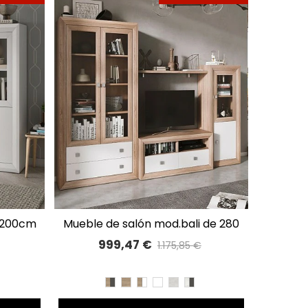
i 200cm
mueble de salón mod.bali de 280
A LISTA DE DESEOS
cm
999,47 €
1.175,85 €
Precio reducido
-15%
A
BLANCO
BET/PIZARRA
CAMBRIAN/PIZARRA
CAMBRIAN
CAMBRIAN/BLANCO
BLANCO
TIBET
TIBET/PIZARRA