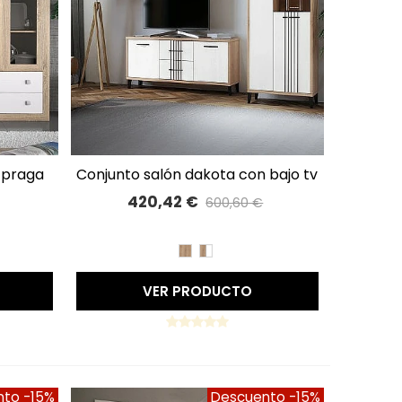
conjunto salón dakota con bajo tv
A LISTA DE DESEOS
bodeguero y estante
420,42 €
600,60 €
%
Precio reducido
-30%
A
BLANCO
BET/PIZARRA
ROBLE
ROBLE
BLANCO
VER PRODUCTO
nto
-15%
Descuento
-15%