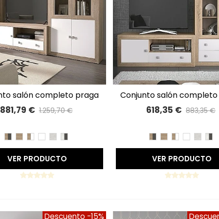
conjunto salón completo praga
A LISTA DE DESEOS
A LISTA DE DESEOS
340cm 76
48
881,79 €
618,35 €
1.259,70 €
883,35 €
Precio reducido
-30%
Precio reducido
-30
CAMBRIAN/PIZARRA
CAMBRIAN
CAMBRIAN/BLANCO
BLANCO
TIBET
TIBET/PIZARRA
CAMBRIAN/PIZARR
CAMBRIAN
CAMBRIAN/
BLANCO
TIBET
TI
VER PRODUCTO
VER PRODUCTO
Descuento
-15%
Descue