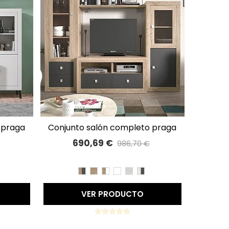
conjunto salón completo praga
A LISTA DE DESEOS
240cm 49
690,69 €
986,70 €
%
Precio reducido
-30%
A
BLANCO
BET/PIZARRA
CAMBRIAN/PIZARRA
CAMBRIAN
CAMBRIAN/BLANCO
BLANCO
TIBET
TIBET/PIZARRA
VER PRODUCTO