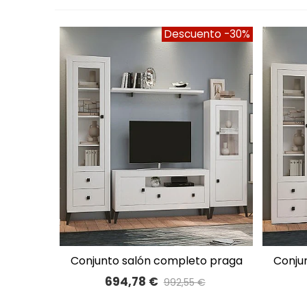
Descuento
-30%
conjunto salón completo praga
conjunto salón completo praga
A LISTA DE DESEOS
260cm 53
694,78 €
992,55 €
Precio reducido
-30%