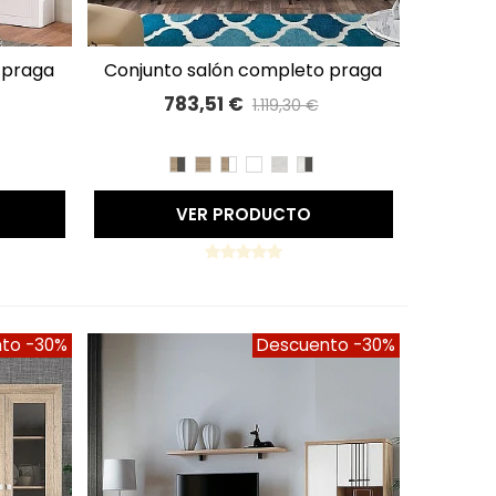
conjunto salón completo praga
A LISTA DE DESEOS
327cm 73
783,51 €
1.119,30 €
%
Precio reducido
-30%
A
BLANCO
BET/PIZARRA
CAMBRIAN/PIZARRA
CAMBRIAN
CAMBRIAN/BLANCO
BLANCO
TIBET
TIBET/PIZARRA
VER PRODUCTO
nto
-30%
Descuento
-30%