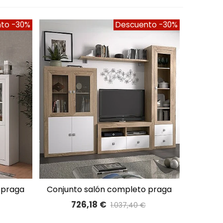
nto
-30%
Descuento
-30%
conjunto salón completo praga
A LISTA DE DESEOS
280cm 60
726,18 €
1.037,40 €
%
Precio reducido
-30%