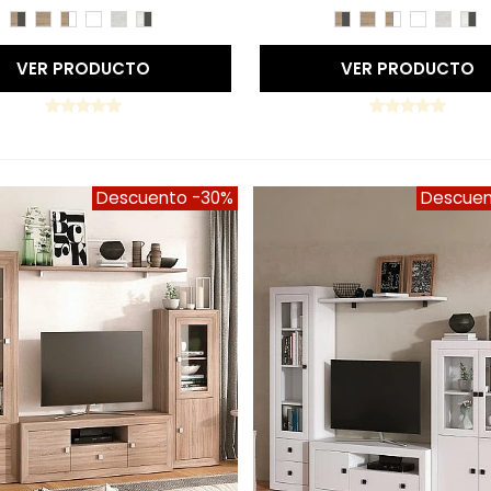
CAMBRIAN/PIZARRA
CAMBRIAN
CAMBRIAN/BLANCO
BLANCO
TIBET
TIBET/PIZARRA
CAMBRIAN/PIZARR
CAMBRIAN
CAMBRIAN/
BLANCO
TIBET
TI
VER PRODUCTO
VER PRODUCTO
Descuento
-30%
Descue