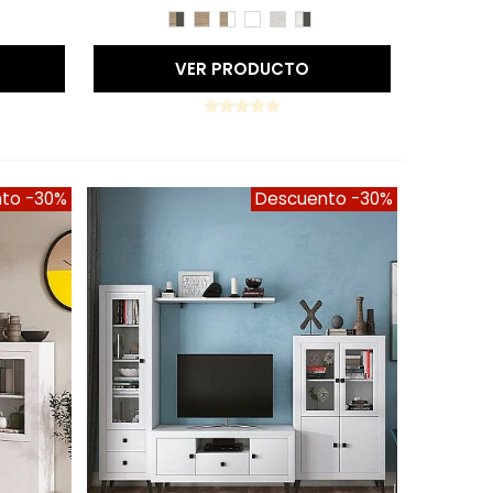
A
BLANCO
BET/PIZARRA
CAMBRIAN/PIZARRA
CAMBRIAN
CAMBRIAN/BLANCO
BLANCO
TIBET
TIBET/PIZARRA
VER PRODUCTO
nto
-30%
Descuento
-30%