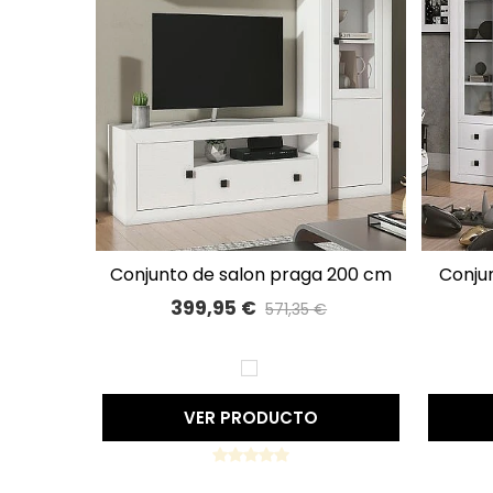
conjunto de salon praga 200 cm
conjunto salón completo praga
A LISTA DE DESEOS
43
399,95 €
571,35 €
Precio reducido
-30%
BLANCO
VER PRODUCTO