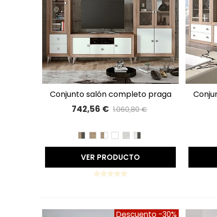
conjunto salón completo praga
conjunto salón completo praga
A LISTA DE DESEOS
327cm 74
742,56 €
1.060,80 €
Precio reducido
-30%
CAMBRIAN/PIZARRA
CAMBRIAN
CAMBRIAN/BLANCO
BLANCO
TIBET
TIBET/PIZARRA
VER PRODUCTO
Descuento
-30%