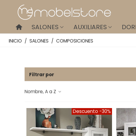
SALONES
AUXILIARES
DOR
INICIO
/
SALONES
/
COMPOSICIONES
Filtrar por
Nombre, A a Z
Descuento
-30%