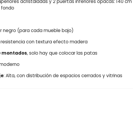
eriores acristaladas y 2 puertas inferiores opacas: 140 cm
m fondo
or negro (para cada mueble bajo)
a resistencia con textura efecto madera
 montados
, solo hay que colocar las patas
o moderno
je
: Alta, con distribución de espacios cerrados y vitrinas