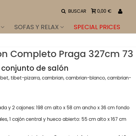
BUSCAR
0,00 €
SOFAS Y RELAX
SPECIAL PRICES
ón Completo Praga 327cm 73
l conjunto de salón
tibet, tibet-pizarra, cambrian, cambrian-blanco, cambrian-
alada y 2 cajones: 198 cm alto x 58 cm ancho x 36 cm fondo
les, 1 cajón central y hueco abierto: 55 cm alto x 167 cm