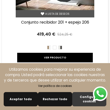
A LISTA DE DESEOS
conjunto recibidor 201 + espejo 206
419,40 €
524,25 €
Precio reducido
-20%
CAMBRIAN/BLANCO
BLANCO
TIBET
GRAFITO
VER PRODUCTO
Utilizamos cookies para mejorar su experiencia de
Descuento
-20%
compra. Usted podrá seleccionar las cookies nuestras
y de terceros que desee utilizar en cualquier momento.
Ver política de cookies
Configurar
Aceptar todo
Rechazar todo
0
cookies
Buscar
Carro