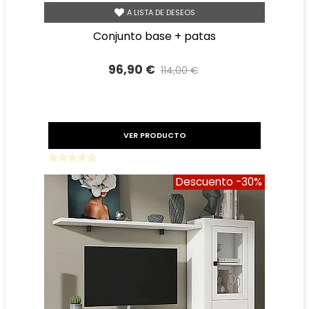
A LISTA DE DESEOS
conjunto base + patas
96,90 €
114,00 €
Precio reducido
-15%
VER PRODUCTO
Descuento
-30%