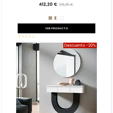
412,20 €
515,25 €
Precio reducido
-20%
CAMBRIAN
CAMBRIAN/BLANCO
BLANCO
VER PRODUCTO
Descuento
-20%