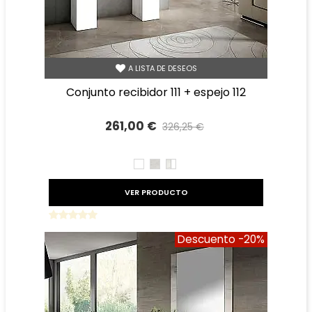
A LISTA DE DESEOS
conjunto recibidor 111 + espejo 112
261,00 €
326,25 €
Precio reducido
-20%
BLANCO
TIBET
TIBET
BLANCO
VER PRODUCTO
Descuento
-20%