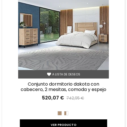
A LISTA DE DESEOS
conjunto dormitorio dakota con
cabecero, 2 mesitas, comoda y espejo
520,07 €
742,95 €
Precio reducido
-30%
ROBLE
ROBLE
BLANCO
VER PRODUCTO