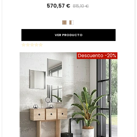
570,57 €
815,10 €
Precio reducido
-30%
ROBLE
ROBLE
BLANCO
VER PRODUCTO
Descuento
-20%