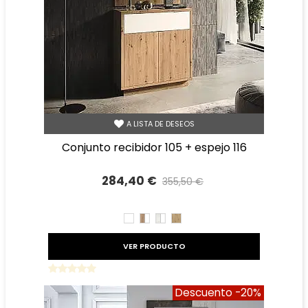
A LISTA DE DESEOS
conjunto recibidor 105 + espejo 116
284,40 €
355,50 €
Precio reducido
-20%
BLANCO
ROBLE
TIBET
ROBLE
AMAZONA
BLANCO
AMAZONA
BLANCO
VER PRODUCTO
Descuento
-20%