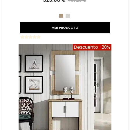
325,80 €
407,25 €
Precio reducido
-20%
CAMBRIAN
TIBET
VER PRODUCTO
Descuento
-20%