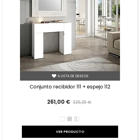
A LISTA DE DESEOS
conjunto recibidor 111 + espejo 112
261,00 €
326,25 €
Precio reducido
-20%
BLANCO
TIBET
TIBET
BLANCO
VER PRODUCTO