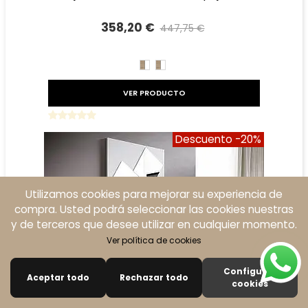
358,20 €
447,75 €
Precio reducido
-20%
CAMBRIAN/BLANCO
BLANCO/CAMBRIAN
VER PRODUCTO
Descuento
-20%
Utilizamos cookies para mejorar su experiencia de
compra. Usted podrá seleccionar las cookies nuestras
y de terceros que desee utilizar en cualquier momento.
Ver política de cookies
Configurar
Aceptar todo
Rechazar todo
0
cookies
Buscar
Carro