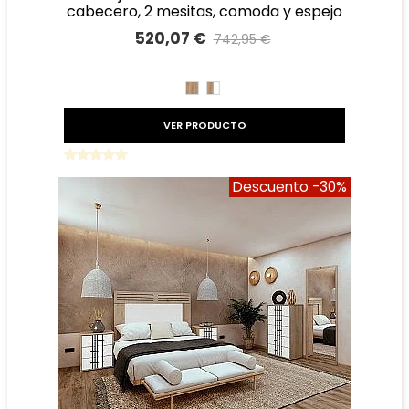
cabecero, 2 mesitas, comoda y espejo
520,07 €
742,95 €
Precio reducido
-30%
ROBLE
ROBLE
BLANCO
VER PRODUCTO
Descuento
-30%