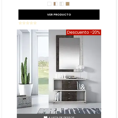
BLANCO
ROBLE
TIBET
ROBLE
AMAZONA
BLANCO
AMAZONA
BLANCO
VER PRODUCTO
Descuento
-20%
A LISTA DE DESEOS