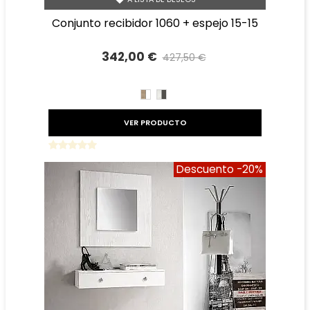
conjunto recibidor 1060 + espejo 15-15
342,00 €
427,50 €
Precio reducido
-20%
CAMBRIAN/BLANCO
TIBET
GRAFITO
VER PRODUCTO
Descuento
-20%