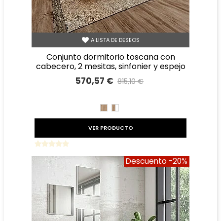
A LISTA DE DESEOS
conjunto dormitorio toscana con
cabecero, 2 mesitas, sinfonier y espejo
570,57 €
815,10 €
Precio reducido
-30%
ROBLE
ROBLE
BLANCO
VER PRODUCTO
Descuento
-20%