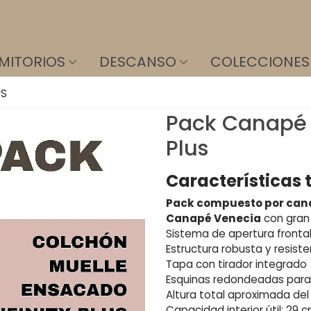
MITORIOS
DESCANSO
COLECCIONES
US
Pack Canapé 
Plus
Características 
Pack compuesto por canap
Canapé Venecia
con gran 
Sistema de apertura fronta
Estructura robusta y resist
Tapa con tirador integrado
Esquinas redondeadas para
Altura total aproximada de
Capacidad interior útil: 29 