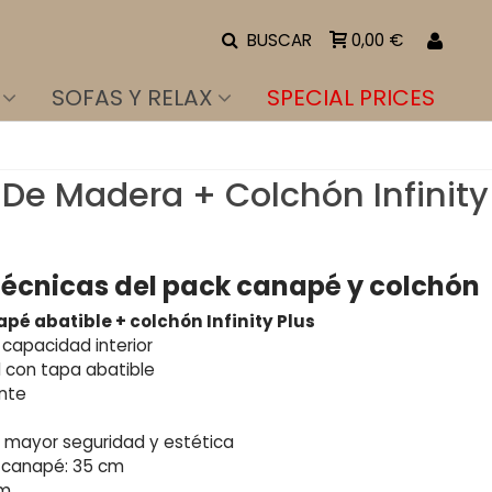
BUSCAR
0,00 €
SOFAS Y RELAX
SPECIAL PRICES
De Madera + Colchón Infinity
técnicas del pack canapé y colchón
é abatible + colchón Infinity Plus
capacidad interior
l con tapa abatible
ente
 mayor seguridad y estética
l canapé: 35 cm
cm