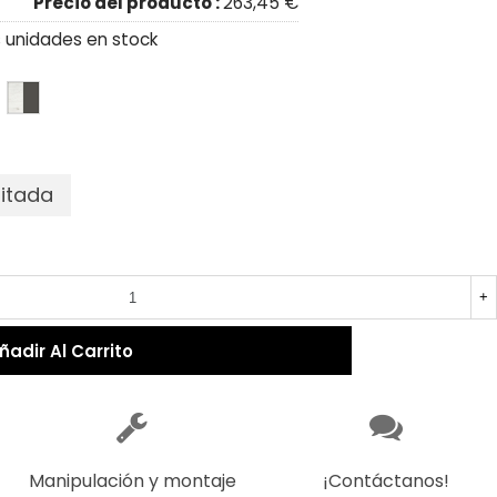
Precio del producto :
263,45 €
 unidades en stock
mitada
+
ñadir Al Carrito
Manipulación y montaje
¡Contáctanos!