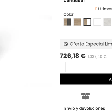
Cantidad
1

Últimas
Color
Oferta Especial Li
726,18 €
1.037,40 €
-
A
Envío y devoluciones