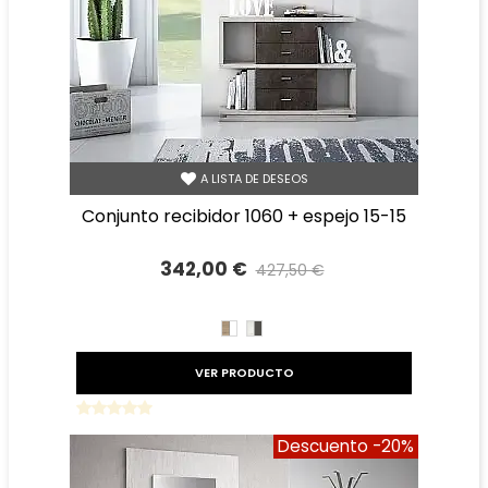
A LISTA DE DESEOS
conjunto recibidor 1060 + espejo 15-15
342,00 €
427,50 €
Precio reducido
-20%
CAMBRIAN/BLANCO
TIBET
GRAFITO
VER PRODUCTO
Descuento
-20%