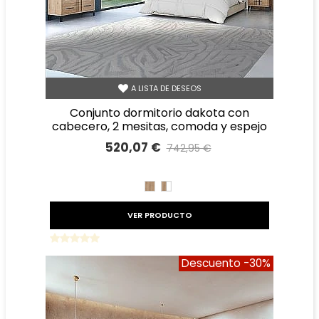
A LISTA DE DESEOS
conjunto dormitorio dakota con
cabecero, 2 mesitas, comoda y espejo
520,07 €
742,95 €
Precio reducido
-30%
ROBLE
ROBLE
BLANCO
VER PRODUCTO
Descuento
-30%