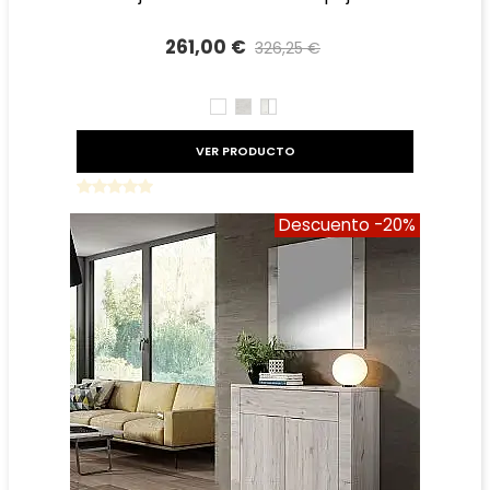
261,00 €
326,25 €
Precio reducido
-20%
BLANCO
TIBET
TIBET
BLANCO
VER PRODUCTO
Descuento
-20%