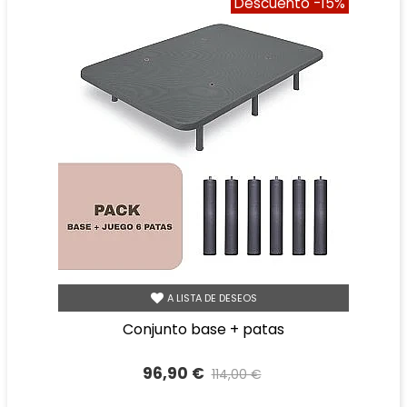
Descuento
-15%
A LISTA DE DESEOS
conjunto base + patas
96,90 €
114,00 €
Precio reducido
-15%