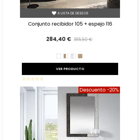
A LISTA DE DESEOS
conjunto recibidor 105 + espejo 116
284,40 €
355,50 €
Precio reducido
-20%
BLANCO
ROBLE
TIBET
ROBLE
AMAZONA
BLANCO
AMAZONA
BLANCO
VER PRODUCTO
Descuento
-20%