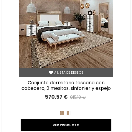
A LISTA DE DESEOS
conjunto dormitorio toscana con
cabecero, 2 mesitas, sinfonier y espejo
570,57 €
815,10 €
Precio reducido
-30%
ROBLE
ROBLE
BLANCO
VER PRODUCTO