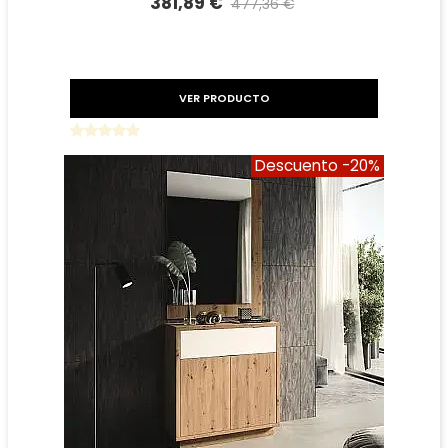
381,89 €
477,36 €
Precio reducido
-20%
VER PRODUCTO
Descuento
-20%