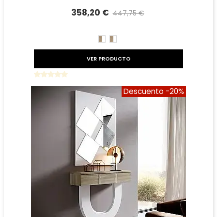
358,20 €
447,75 €
Precio reducido
-20%
CAMBRIAN/BLANCO
BLANCO/CAMBRIAN
VER PRODUCTO
Descuento
-20%