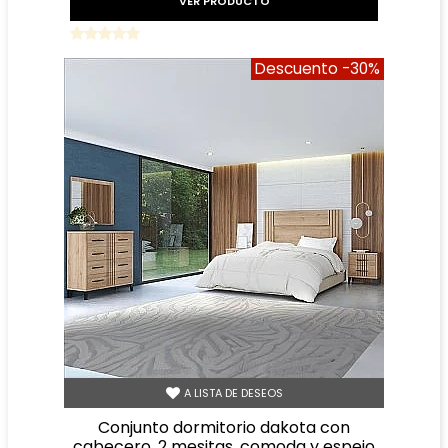
VER PRODUCTO
Descuento
-30%
A LISTA DE DESEOS
conjunto dormitorio dakota con
cabecero, 2 mesitas, comoda y espejo