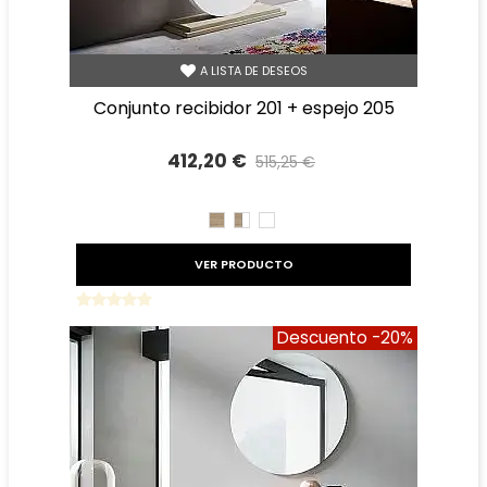
A LISTA DE DESEOS
conjunto recibidor 201 + espejo 205
412,20 €
515,25 €
Precio reducido
-20%
CAMBRIAN
CAMBRIAN/BLANCO
BLANCO
VER PRODUCTO
Descuento
-20%