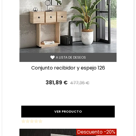
A LISTA DE DESEOS
conjunto recibidor y espejo 126
381,89 €
477,36 €
Precio reducido
-20%
VER PRODUCTO
Descuento
-20%