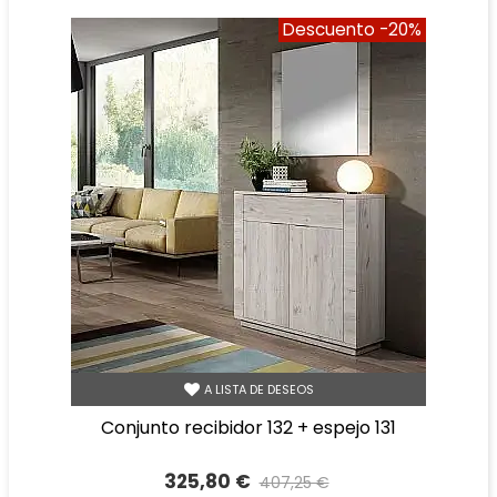
Descuento
-20%
A LISTA DE DESEOS
conjunto recibidor 132 + espejo 131
325,80 €
407,25 €