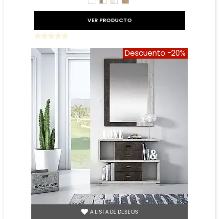
BLANCO
ROBLE
TIBET
ROBLE
AMAZONA
BLANCO
AMAZONA
BLANCO
VER PRODUCTO
Descuento
-20%
A LISTA DE DESEOS