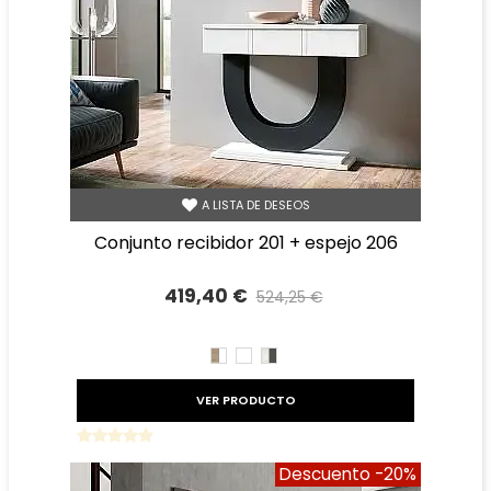
A LISTA DE DESEOS
conjunto recibidor 201 + espejo 206
419,40 €
524,25 €
Precio reducido
-20%
CAMBRIAN/BLANCO
BLANCO
TIBET
GRAFITO
VER PRODUCTO
Descuento
-20%