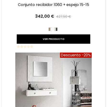
conjunto recibidor 1060 + espejo 15-15
342,00 €
427,50 €
Precio reducido
-20%
CAMBRIAN/BLANCO
TIBET
GRAFITO
VER PRODUCTO
Descuento
-20%