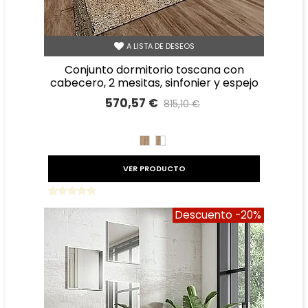
A LISTA DE DESEOS
conjunto dormitorio toscana con
cabecero, 2 mesitas, sinfonier y espejo
570,57 €
815,10 €
Precio reducido
-30%
ROBLE
ROBLE
BLANCO
VER PRODUCTO
Descuento
-20%