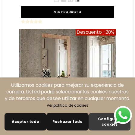
BLANCO
GRAFITO
VER PRODUCTO
Descuento
-20%
Utilizamos cookies para mejorar su experiencia de
compra. Usted podrá seleccionar las cookies nuestras
y de terceros que desee utilizar en cualquier momento.
Ver política de cookies
Configurar
Aceptar todo
Rechazar todo
0
cookies
A LISTA DE DESEOS
Buscar
Carro