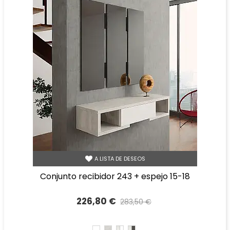
A LISTA DE DESEOS
conjunto recibidor 243 + espejo 15-18
226,80 €
283,50 €
Precio reducido
-20%
BLANCO
TIBET
TIBET
TIBET