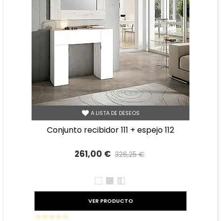
A LISTA DE DESEOS
conjunto recibidor 111 + espejo 112
261,00 €
326,25 €
Precio reducido
-20%
BLANCO
TIBET
TIBET
BLANCO
VER PRODUCTO