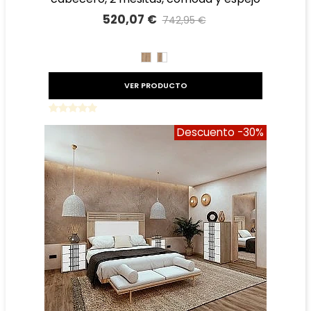
520,07 €
742,95 €
Precio reducido
-30%
ROBLE
ROBLE
BLANCO
VER PRODUCTO
Descuento
-30%