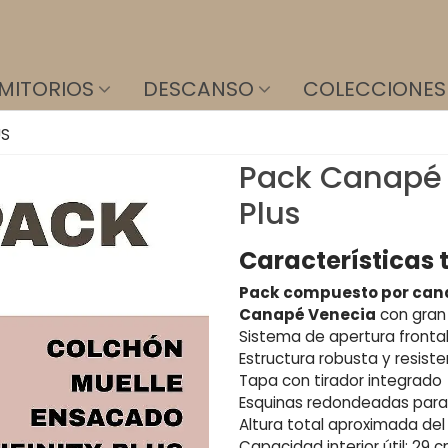
MITORIOS
DESCANSO
COLECCIONES
US
Pack Canapé 
Plus
Características 
Pack compuesto por canap
Canapé Venecia
con gran 
Sistema de apertura fronta
Estructura robusta y resist
Tapa con tirador integrado
Esquinas redondeadas para
Altura total aproximada de
Capacidad interior útil: 29 