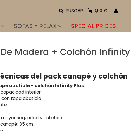
BUSCAR
0,00 €
SOFAS Y RELAX
SPECIAL PRICES
De Madera + Colchón Infinity
técnicas del pack canapé y colchón
é abatible + colchón Infinity Plus
capacidad interior
l con tapa abatible
ente
 mayor seguridad y estética
l canapé: 35 cm
cm