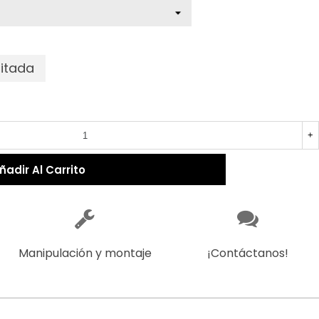
mitada
recio reducido
-30%
+
ñadir Al Carrito
Manipulación y montaje
¡Contáctanos!