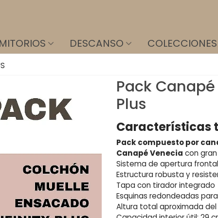
MITORIOS
DESCANSO
COLECCIONES
US
Pack Canapé 
Plus
Características 
Pack compuesto por canap
Canapé Venecia
con gran 
Sistema de apertura fronta
Estructura robusta y resist
Tapa con tirador integrado
Esquinas redondeadas para
Altura total aproximada de
Capacidad interior útil: 29 