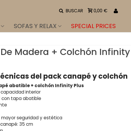
BUSCAR
0,00 €
SOFAS Y RELAX
SPECIAL PRICES
De Madera + Colchón Infinity
técnicas del pack canapé y colchón
é abatible + colchón Infinity Plus
capacidad interior
l con tapa abatible
ente
 mayor seguridad y estética
l canapé: 35 cm
cm