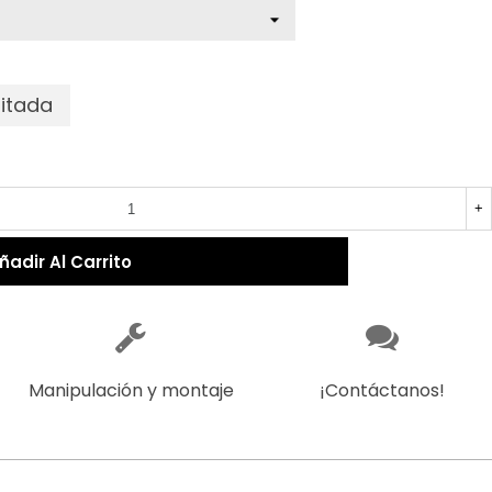
mitada
recio reducido
-30%
+
ñadir Al Carrito
Manipulación y montaje
¡Contáctanos!